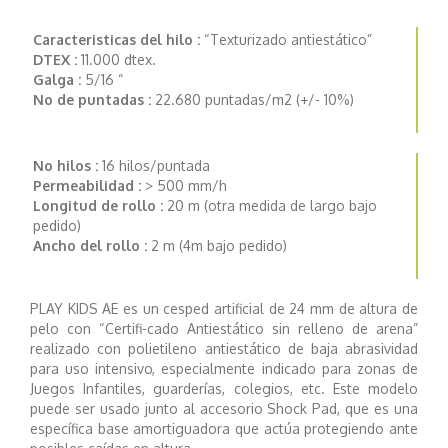
Caracteristicas del hilo :
“Texturizado antiestático”
DTEX :
11.000 dtex.
Galga :
5/16 “
No de puntadas :
22.680 puntadas/m2 (+/- 10%)
No hilos :
16 hilos/puntada
Permeabilidad :
> 500 mm/h
Longitud de rollo :
20 m (otra medida de largo bajo
pedido)
Ancho del rollo :
2 m (4m bajo pedido)
PLAY KIDS AE es un cesped artificial de 24 mm de altura de
pelo con “Certifi-cado Antiestático sin relleno de arena”
realizado con polietileno antiestático de baja abrasividad
para uso intensivo, especialmente indicado para zonas de
Juegos Infantiles, guarderías, colegios, etc. Este modelo
puede ser usado junto al accesorio Shock Pad, que es una
específica base amortiguadora que actúa protegiendo ante